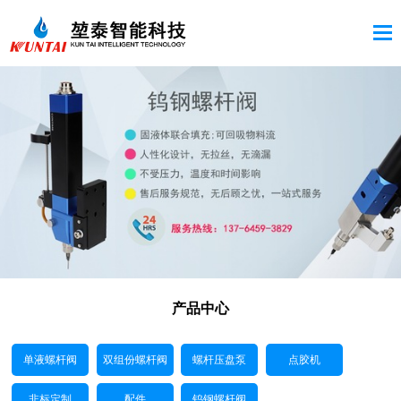
产品中心
单液螺杆阀
双组份螺杆阀
螺杆压盘泵
点胶机
非标定制
配件
钨钢螺杆阀