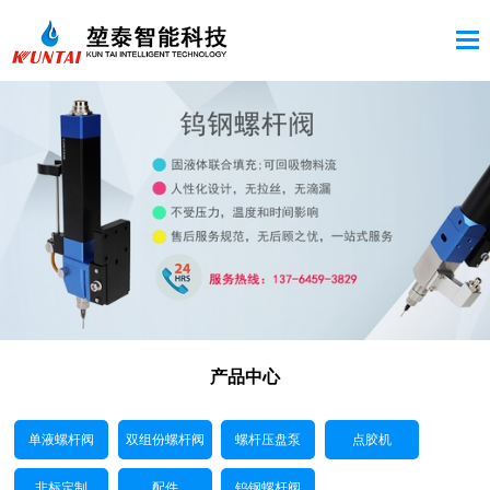
产品中心
单液螺杆阀
双组份螺杆阀
螺杆压盘泵
点胶机
非标定制
配件
钨钢螺杆阀